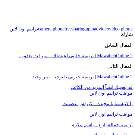
video phone
video
upload
sharing
free
camera phone
ترانيم اون لاين
شارك
المقال السابق
MawahebOnline 2 | ترنيمة خلينى اعيشلك _ ميرفت يعقوب
المقال التالى
MawahebOnline 2 | ترنيمة خبرنى يا يوحنا_ بيتر وحيد
قد يعجبك ايضآ
المزيد من الكاتب
مواهب ترانيم اون لاين
يا كنيستنا يا مجيدة _ كيرلس عصمت
مواهب ترانيم اون لاين
ترنيمة جماله بارع _ باسم مكرم