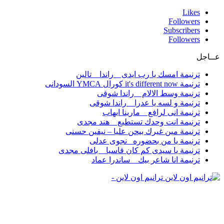
Likes
Followers
Subscribers
Followers
عــاجل
ترنيمة امسك يا رب ايدى _ راندا _ تالين
ترنيمة it's different now كورال YMCA السودانى
ترنيمة وسط الالام _ راندا شوقى
ترنيمة و لسه يا عدرا _ راندا شوقى
ترنيمة انى لرافع _ مارينا ايهاب
ترنيمة انت وحدك تستطيع _ هند مجدى
ترنيمة مين غيرك بيحن عليا – نيفين حسنى
ترنيمة يا من بحضوره _نجوى عدلى
ترنيمة يا سيدى كم كان قاسيا _ بافلى مجدى
ترنيمة انا شاعر بيك _ ساندرا عماد
ترانيم اون لاين -