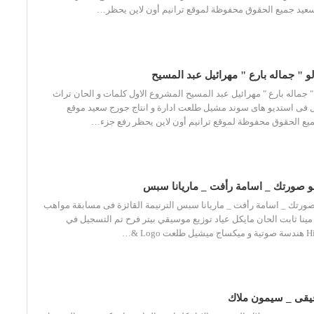
 سعيد جميع الحقوق محفوظة لموقع ترانيم أون لاين يحظر…
الو " جماله بارع " مهرائيل عبد المسيح
و " جماله بارع " مهرائيل عبد المسيح المشروع الاول كلمات و الحان تراث
فى استديو هاى سوند مشيل طلعت ادارة و انتاج جورج سعيد موقع
جميع الحقوق محفوظة لموقع ترانيم أون لاين يحظر رفع جزء…
و صورتك _ اسامة رأفت _ ماريانا سبس
ورتك _ اسامة رأفت _ ماريانا سبس الترنيمة القائزة فى مسابقة مواهب
 3 كلمات مينا ثابت الحان مايكل عياد توزيع موسيقي بيتر فرح تم التسجيل في
فيقى _ سيمون ملاك