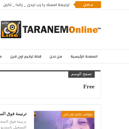
عــاجل
ترنيمة امسك يا رب ايدى _ راندا _ تالين
الصفحة الرئيسية
من نحن
قناة ترانيم اون لاين
م
تصفح الوسم
Free
مواهب ترانيم اون لاين
ترنيمة فوق الس
ترنيمة فوق السحاب
التسجيل باستديو