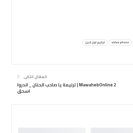
video phone
ترانيم اون لاين
المقال التالى
MawahebOnline 2 | ترنيمة يا صاحب الحنان _ اندروا
اسحق