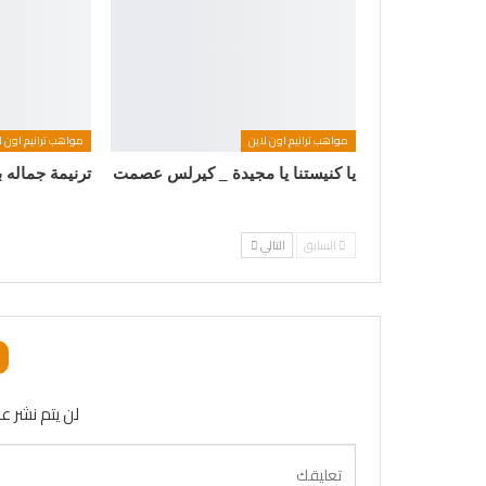
مواهب ترانيم اون لاين
مواهب ترانيم اون ل
يا كنيستنا يا مجيدة _ كيرلس عصمت
ترنيمة جماله 
السابق
التالي
لن يتم نشر عن