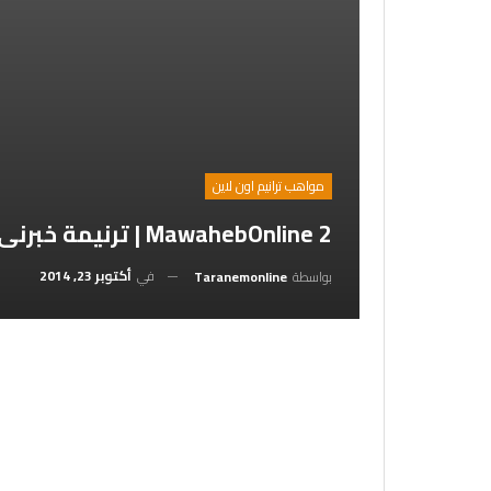
مواهب ترانيم اون لاين
MawahebOnline 2 | ترنيمة خبرنى يا يوحنا_ بيتر وحيد
في
أكتوبر 23, 2014
بواسطة
Taranemonline