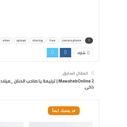
video
upload
sharing
free
camera phone
شارك
المقال السابق
MawahebOnline 2 | ترنيمة يا صاحب الحنان _ميلاد
ذكى
قد يعجبك ايضآ