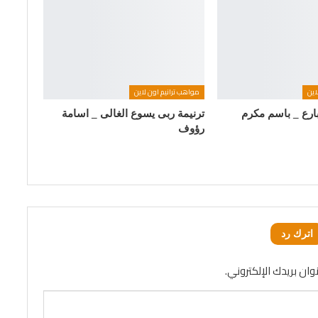
اين
مواهب ترانيم اون لاين
بارع _ باسم مكرم
ترنيمة ربى يسوع الغالى _ اسامة
رؤوف
اترك رد
وان بريدك الإلكتروني.