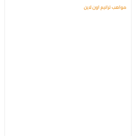
مواهب ترانيم اون لاين