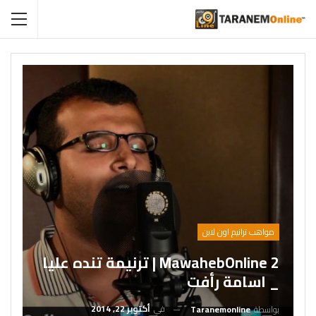
مواهب ترانيم اون لاين
MawahebOnline 2 | ترنيمة تنده عليا
_ اسامة رأفت
في
أكتوبر 22, 2014
بواسطة
Taranemonline