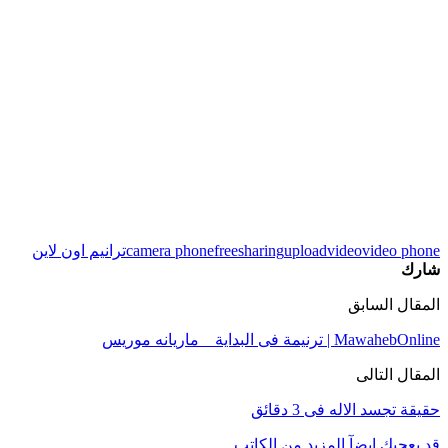
video phone
video
upload
sharing
free
camera phone
ترانيم اون لاين
شارك
المقال السابق
MawahebOnline | ترنيمة فى البداية _ ماريانه موريس
المقال التالى
حقيقة تجسد الاله فى 3 دقائق
قد يعجبك ايضآ
المزيد من الكاتب