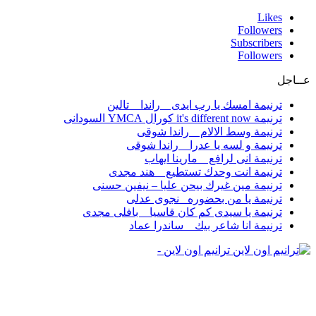
Likes
Followers
Subscribers
Followers
عــاجل
ترنيمة امسك يا رب ايدى _ راندا _ تالين
ترنيمة it's different now كورال YMCA السودانى
ترنيمة وسط الالام _ راندا شوقى
ترنيمة و لسه يا عدرا _ راندا شوقى
ترنيمة انى لرافع _ مارينا ايهاب
ترنيمة انت وحدك تستطيع _ هند مجدى
ترنيمة مين غيرك بيحن عليا – نيفين حسنى
ترنيمة يا من بحضوره _نجوى عدلى
ترنيمة يا سيدى كم كان قاسيا _ بافلى مجدى
ترنيمة انا شاعر بيك _ ساندرا عماد
ترانيم اون لاين -