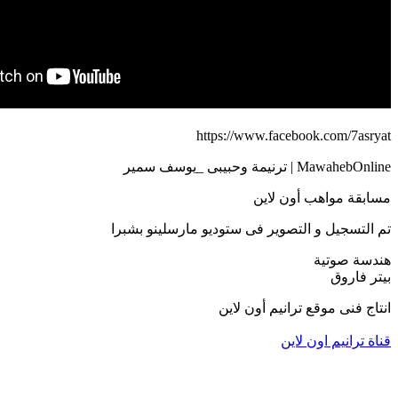
https://www.facebook.com/7asryat
MawahebOnline | ترنيمة وحبيبى _يوسف سمير
مسابقة مواهب أون لاين
تم التسجيل و التصوير فى ستوديو مارسلينو بشبرا
هندسة صوتية
بيتر فاروق
انتاج فنى موقع ترانيم أون لاين
قناة ترانيم اون لاين