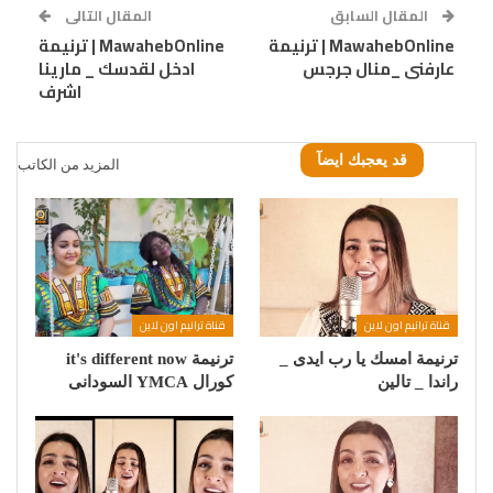
المقال السابق
المقال التالى
MawahebOnline | ترنيمة
MawahebOnline | ترنيمة
عارفنى _منال جرجس
ادخل لقدسك _ مارينا
اشرف
قد يعجبك ايضآ
المزيد من الكاتب
قناة ترانيم اون لاين
قناة ترانيم اون لاين
ترنيمة امسك يا رب ايدى _
ترنيمة it's different now
راندا _ تالين
كورال YMCA السودانى