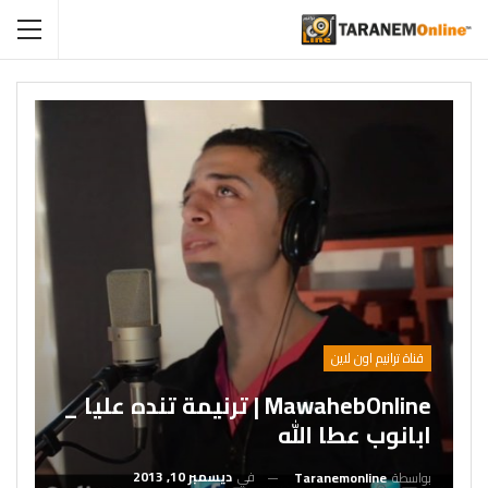
قناة ترانيم اون لاين
MawahebOnline | ترنيمة تنده عليا _
ابانوب عطا الله
في
ديسمبر 10, 2013
بواسطة
Taranemonline