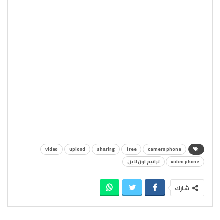
video
upload
sharing
free
camera phone
video phone
ترانيم اون لاين
شارك