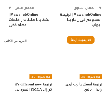
المقال السابق
المقال التالى
MawahebOnline | ترنيمة
MawahebOnline |
اسمع صراخى _مارينا
بخطايانا صلبناك _ كلمات
ايهاب
عصام ذكى
قد يعجبك ايضآ
المزيد من الكاتب
قناة ترانيم اون لاين
قناة ترانيم اون لاين
ترنيمة امسك يا رب ايدى _
ترنيمة it's different now
راندا _ تالين
كورال YMCA السودانى