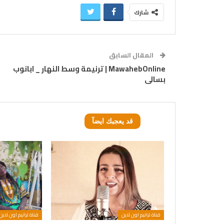
شارك
المقال السابق
MawahebOnline | ترنيمة وسط النهار _ ابانوب
بسالى
قد يعجبك ايضآ
قناة ترانيم اون لاين
قناة ترانيم اون لاين