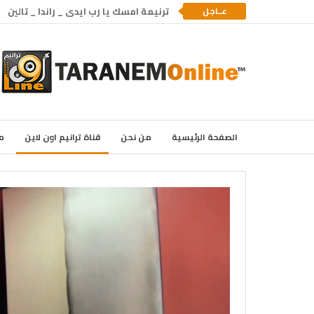
عــاجل
ترنيمة امسك يا رب ايدى _ راندا _ تالين
الصفحة الرئيسية
من نحن
قناة ترانيم اون لاين
م