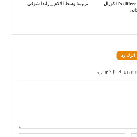
ترنيمة it's different now كورال
ترنيمة وسط الالام _ راندا شوقى
اترك رد
وان بريدك الإلكتروني.