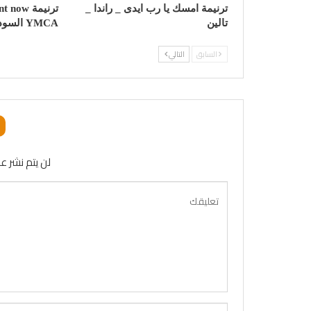
ترنيمة امسك يا رب ايدى _ راندا _
تالين
YMCA السودانى
السابق
التالي
لن يتم نشر عن