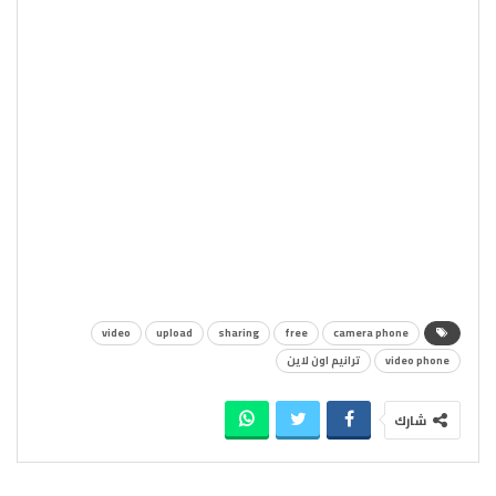
video
upload
sharing
free
camera phone
video phone
ترانيم اون لاين
شارك