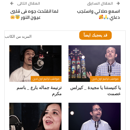
المقال السابق
المقال التالى
اسمع صلاتي واستجب
لما انفتحت جوه فى قلبى
دعاي
عيون النور
قد يعجبك ايضآ
المزيد من الكاتب
مواهب ترانيم اون لاين
مواهب ترانيم اون لاين
يا كنيستنا يا مجيدة _ كيرلس
ترنيمة جماله بارع _ باسم
عصمت
مكرم