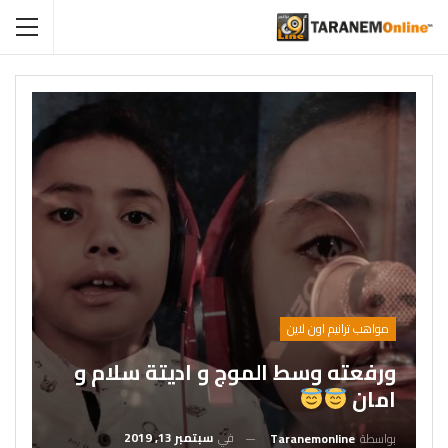
مواهب ترانيم اون لاين
ورفعته وسط الموج و اديتة سلام و
امان
في
سبتمبر 13, 2019
بواسطة
Taranemonline