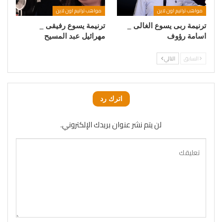
مواهب ترانيم اون لاين
مواهب ترانيم اون لاين
ترنيمة ربى يسوع الغالى _
ترنيمة يسوع رفيقى _
اسامة رؤوف
مهرائيل عبد المسيح
السابق
التالي
اترك رد
لن يتم نشر عنوان بريدك الإلكتروني.