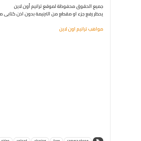
جميع الحقوق محفوظة لموقع ترانيم أون لاين
يحظر رفع جزء او مقطع من الترنيمة بدون اذن كتابى 
مواهب ترانيم اون لاين
video
upload
sharing
free
camera phone