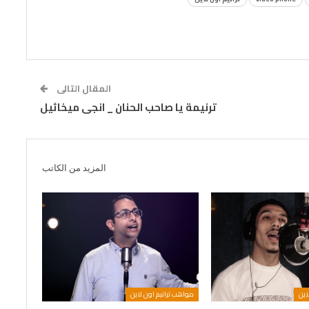
المقال التالى
ترنيمة يا صاحب الحنان _ انجى ميخائيل
المزيد من الكاتب
اين
مواهب ترانيم اون لاين