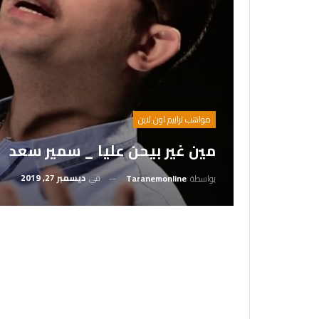
مواهب ترانيم اون لاين
مين غير بيحن عليا _ سمير سعد
في
ديسمبر 27, 2019
بواسطة
Taranemonline