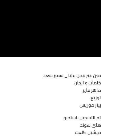
مين غير بيحن عليا _ سمير سعد
كلمات و الحان
ماهر فايز
توزيع
بيتر موريس
تم التسجيل باستديو
هاى سوند
ميشيل طلعت