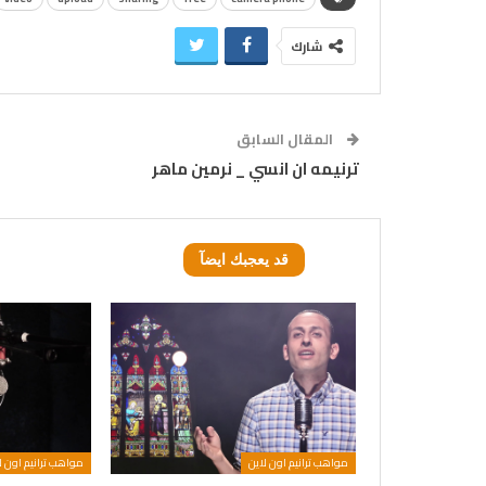
شارك
المقال السابق
ترنيمه ان انسي _ نرمين ماهر
قد يعجبك ايضآ
مواهب ترانيم اون لاين
مواهب ترانيم اون ل