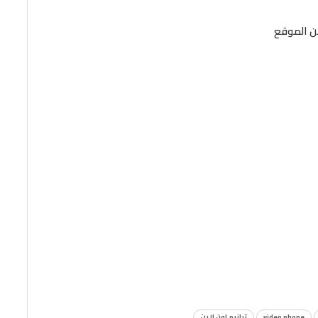
من الموقع
video phone
ترانيم اون لاين