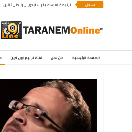
عــاجل
ترنيمة امسك يا رب ايدى _ راندا _ تالين
الصفحة الرئيسية
من نحن
قناة ترانيم اون لاين
م