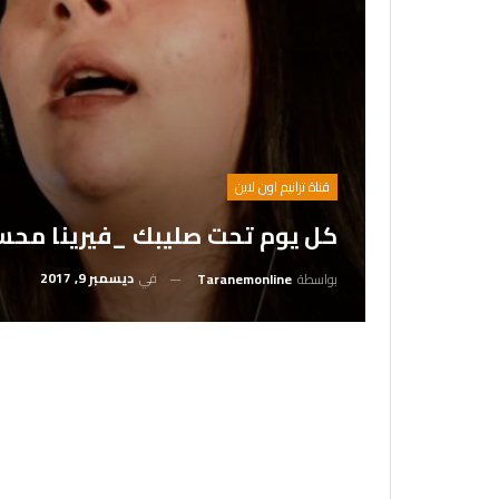
قناة ترانيم اون لاين
كل يوم تحت صليبك _فيرينا محسن 
في
ديسمبر 9, 2017
بواسطة
Taranemonline