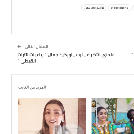
video phone
ترانيم اون لاين
المقال التالى
"
علمنى انتظرك يا رب _اوركيد جمال " رباعيات التراث
القبطى "
المزيد من الكاتب