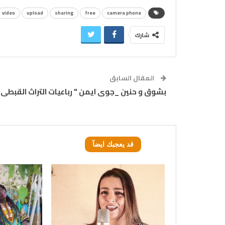
video
upload
sharing
free
camera phone
شارك
المقال السابق
بشوق و حنين _جوى ايمن " رباعيات التراث القبطى 
قد يعجبك ايضآ