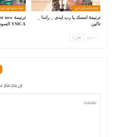
قناة ترانيم اون لاين
قناة ترانيم اون لاين
ترنيمة امسك يا رب ايدى _ راندا _
تالين
YMCA السودانى
السابق
التالي
لن يتم نشر عن