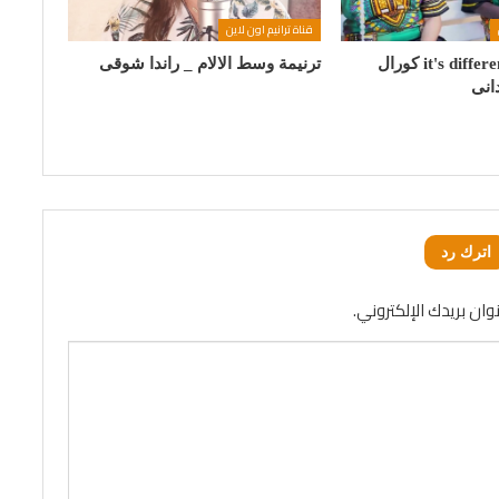
قناة ترانيم اون لاين
ترنيمة it's different now كورال
ترنيمة وسط الالام _ راندا شوقى
اترك رد
وان بريدك الإلكتروني.