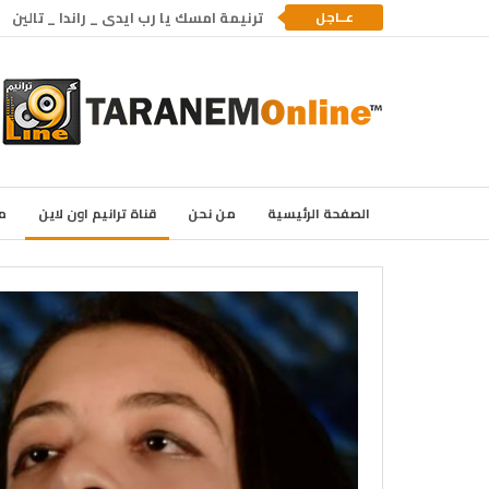
عــاجل
ترنيمة امسك يا رب ايدى _ راندا _ تالين
الصفحة الرئيسية
من نحن
قناة ترانيم اون لاين
م