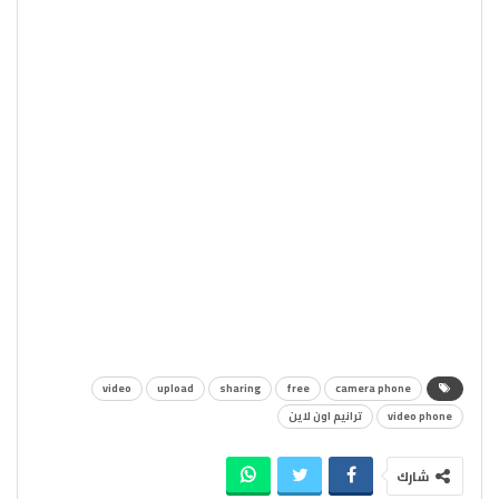
video
upload
sharing
free
camera phone
video phone
ترانيم اون لاين
شارك