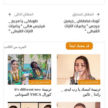
المقال السابق
المقال التالى
ثوبك فضفاض _جرمين
طوباكى يا مريم _
جرجس " رباعيات التراث
فينيس هانى " رباعيات
القبطى "
التراث القبطى "
قد يعجبك ايضآ
المزيد من الكاتب
قناة ترانيم اون لاين
قناة ترانيم اون لاين
ترنيمة امسك يا رب ايدى _
ترنيمة it's different now
راندا _ تالين
كورال YMCA السودانى