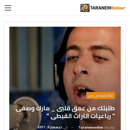
قناة ترانيم اون لاين
طلبتك من عمق قلبى _ مارك وصفى
" رباعيات التراث القبطى "
في
ديسمبر 9, 2017
بواسطة
Taranemonline