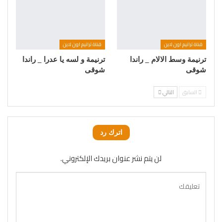
قناة ترانيم اون لاين
قناة ترانيم اون لاين
ترنيمة وسط الالام _ راندا
ترنيمة و لسه يا عدرا _ راندا
شوقى
شوقى
السابق
التالي
اترك رد
لن يتم نشر عنوان بريدك الإلكتروني.