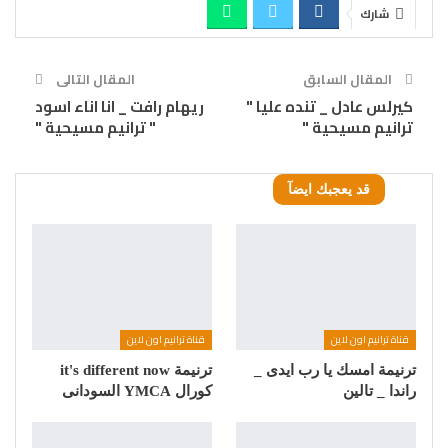
شارك
المقال السابق
المقال التالى
كيرلس عادل _ تنده عليا "
ريهام رافت _ انا اناء اسود
ترانيم مسيحية "
" ترانيم مسيحية "
قد يعجبك ايضآ
قناة ترانيم اون لاين
قناة ترانيم اون لاين
ترنيمة امسك يا رب ايدى _
ترنيمة it's different now
راندا _ تالين
كورال YMCA السودانى