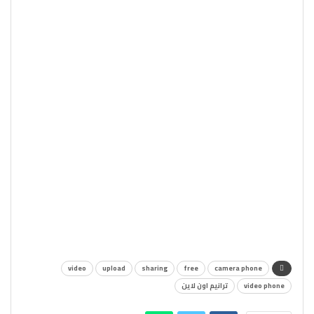
video
upload
sharing
free
camera phone
video phone
ترانيم اون لاين