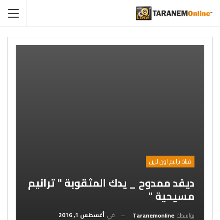
قناة ترانيم اون لاين
ديفد ممدوح _ يدك المثقوبة " ترانيم
مسيحية "
في
أغسطس 1, 2016
بواسطة
Taranemonline