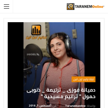
قناة ترانيم اون لاين
دميانة فوزى _ ترنيمة _ ذنوبى
حمول " ترانيم مسيحية "
في
أغسطس 1, 2016
بواسطة
Taranemonline