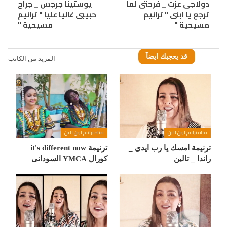
دولاجى عزت _ فرحتى لما
يوستينا جرجس _ جراح
ترجع يا ابنى " ترانيم
حبيبى غاليا عليا " ترانيم
مسيحية "
مسيحية "
قد يعجبك ايضآ
المزيد من الكاتب
قناة ترانيم اون لاين
قناة ترانيم اون لاين
ترنيمة امسك يا رب ايدى _
ترنيمة it's different now
راندا _ تالين
كورال YMCA السودانى