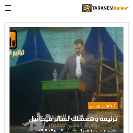
قناة ترانيم اون لاين
ترنيمه وهعشلك لساتر ميخائيل
في
مارس 20, 2010
بواسطة
Taranemonline