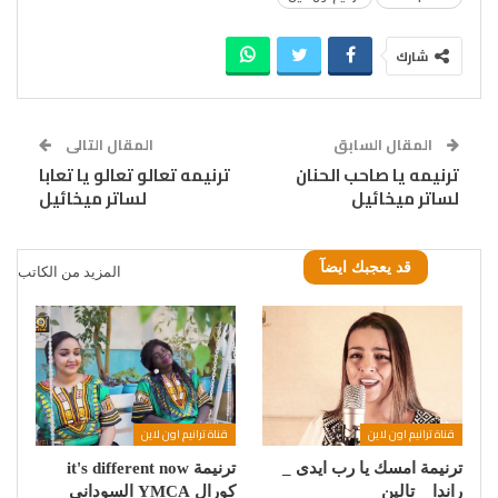
شارك
المقال السابق
المقال التالى
ترنيمه يا صاحب الحنان
ترنيمه تعالو تعالو يا تعابا
لساتر ميخائيل
لساتر ميخائيل
قد يعجبك ايضآ
المزيد من الكاتب
قناة ترانيم اون لاين
قناة ترانيم اون لاين
ترنيمة امسك يا رب ايدى _
ترنيمة it's different now
راندا _ تالين
كورال YMCA السودانى