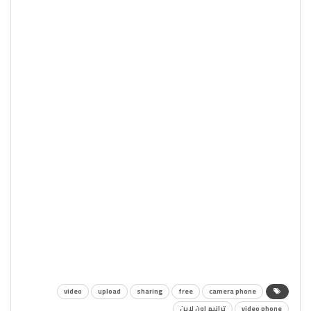
video
upload
sharing
free
camera phone
video phone
ترانيم اون لاين