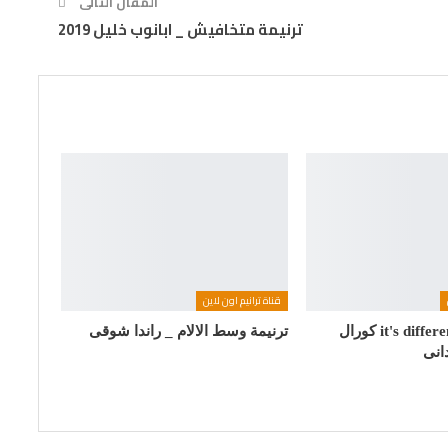
المقال التالى
ترنيمة متخافيش _ ابانوب خليل 2019
قناة ترانيم اون لاين
ترنيمة it's different now كورال
ترنيمة وسط الالام _ راندا شوقى