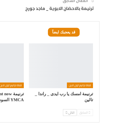
المقال السابق
ترنيمة بالاحضان الابوية _ ماجد جورج
قد يعجبك ايضآ
قناة ترانيم اون لاين
قناة ترانيم اون لاين
ترنيمة امسك يا رب ايدى _ راندا _
تالين
YMCA السودانى
السابق
التالي