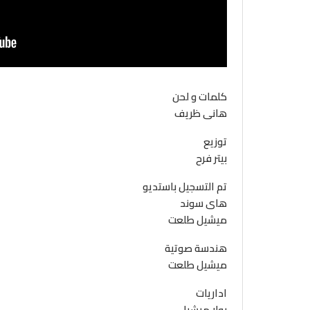
كلمات و لحن
هانى ظريف
توزيع
بيتر فرح
تم التسجيل باستديو
هاى سوند
ميشيل طلعت
هندسة صوتية
ميشيل طلعت
اداريات
بولا ميشيل