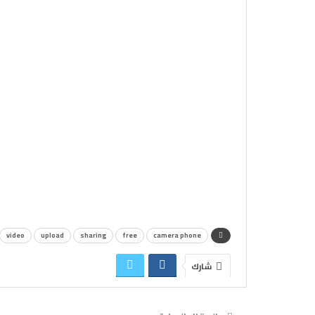
video
upload
sharing
free
camera phone
شارك