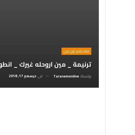
قناة ترانيم اون لاين
ترنيمة _ مين اروحله غيرك _ انطو
في
ديسمبر 17, 2018
بواسطة
Taranemonline