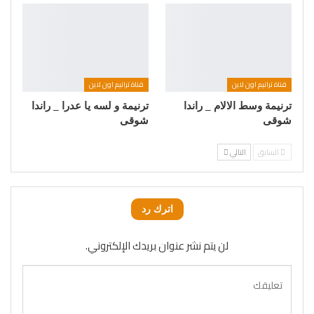
قناة ترانيم اون لاين
قناة ترانيم اون لاين
ترنيمة وسط الالام _ راندا
ترنيمة و لسه يا عدرا _ راندا
شوقى
شوقى
السابق
التالي
اترك رد
لن يتم نشر عنوان بريدك الإلكتروني.