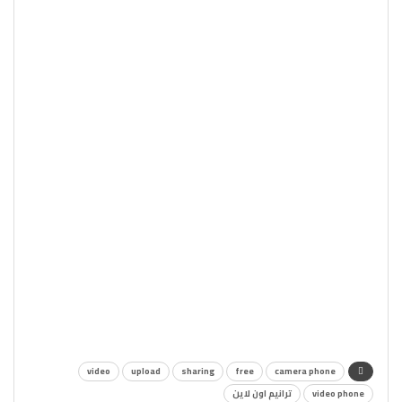
video
upload
sharing
free
camera phone
video phone
ترانيم اون لاين