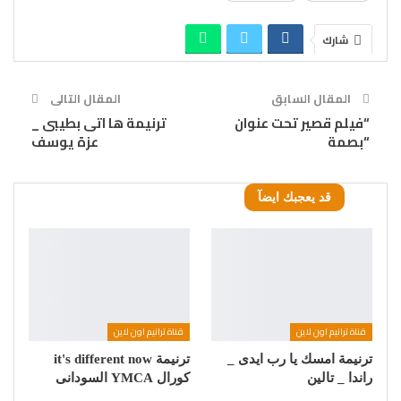
شارك
المقال السابق
المقال التالى
“فيلم قصير تحت عنوان
ترنيمة ها اتى بطيبى _
“بصمة
عزة يوسف
قد يعجبك ايضآ
قناة ترانيم اون لاين
قناة ترانيم اون لاين
ترنيمة امسك يا رب ايدى _
ترنيمة it's different now
راندا _ تالين
كورال YMCA السودانى