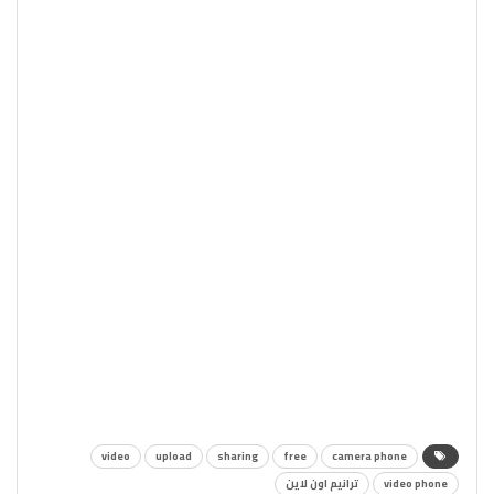
video
upload
sharing
free
camera phone
video phone
ترانيم اون لاين