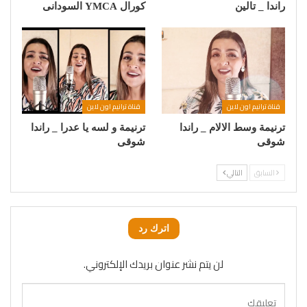
راندا _ تالين
كورال YMCA السودانى
قناة ترانيم اون لاين
قناة ترانيم اون لاين
ترنيمة وسط الالام _ راندا
ترنيمة و لسه يا عدرا _ راندا
شوقى
شوقى
السابق
التالي
اترك رد
لن يتم نشر عنوان بريدك الإلكتروني.