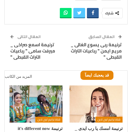
شارك
المقال السابق
المقال التالى
ترنيمة ربى يسوع الغالى _
ترنيمة اسمع صراخى _
مريم ايمن " رباعيات التراث
ميرفت سامى " رباعيات
القبطى "
التراث القبطى "
قد يعجبك ايضآ
المزيد من الكاتب
قناة ترانيم اون لاين
قناة ترانيم اون لاين
ترنيمة امسك يا رب ايدى _
ترنيمة it's different now