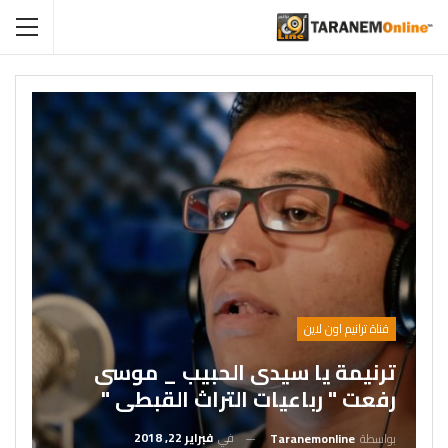
قناة ترانيم اون لاين
ترنيمة يا سيدى الحبيب _ موسى
رفعت " رباعيات التراث القبطى "
في
فبراير 22, 2018
بواسطة
Taranemonline