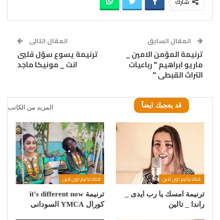
شارك
المقال السابق
المقال التالى
ترنيمة المؤمن الامين _
ترنيمة يسوع سؤل قلبى
ماريو ابراهيم " رباعيات
انت _ مونيكا ماجد
التراث القبطى "
قد يعجبك ايضآ
المزيد من الكاتب
قناة ترانيم اون لاين
قناة ترانيم اون لاين
ترنيمة امسك يا رب ايدى _
ترنيمة it's different now
راندا _ تالين
كورال YMCA السودانى