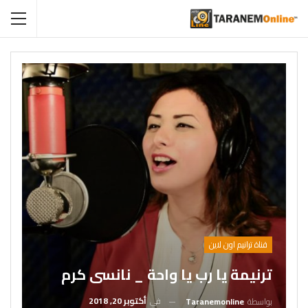
قناة ترانيم اون لاين
ترنيمة يا رب يا واحة _ نانسى كرم
في
أكتوبر 20, 2018
بواسطة
Taranemonline