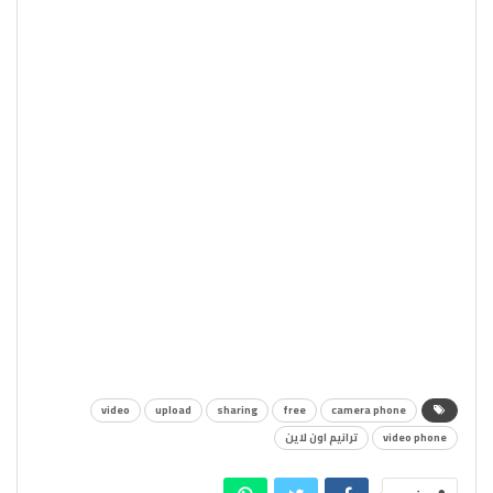
video
upload
sharing
free
camera phone
video phone
ترانيم اون لاين