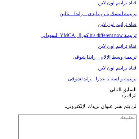
قناة ترانيم اون لاين
ترنيمة امسك يا رب ايدى _ راندا _ تالين
قناة ترانيم اون لاين
ترنيمة it's different now كورال YMCA السودانى
قناة ترانيم اون لاين
ترنيمة وسط الالام _ راندا شوقى
قناة ترانيم اون لاين
ترنيمة و لسه يا عدرا _ راندا شوقى
السابق
التالي
اترك رد
لن يتم نشر عنوان بريدك الإلكتروني.