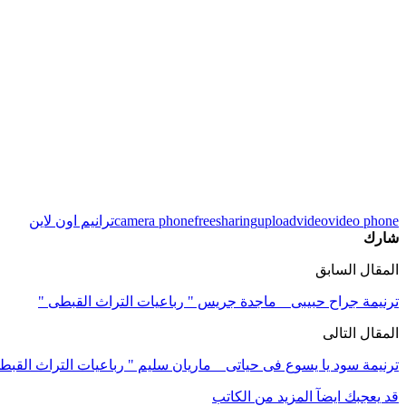
video phone
video
upload
sharing
free
camera phone
ترانيم اون لاين
شارك
المقال السابق
ترنيمة جراح حبيبى _ ماجدة جريس " رباعيات التراث القبطى "
المقال التالى
ترنيمة سود يا يسوع فى حياتى _ ماريان سليم " رباعيات التراث القبط
قد يعجبك ايضآ
المزيد من الكاتب