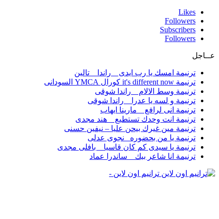
Likes
Followers
Subscribers
Followers
عــاجل
ترنيمة امسك يا رب ايدى _ راندا _ تالين
ترنيمة it's different now كورال YMCA السودانى
ترنيمة وسط الالام _ راندا شوقى
ترنيمة و لسه يا عدرا _ راندا شوقى
ترنيمة انى لرافع _ مارينا ايهاب
ترنيمة انت وحدك تستطيع _ هند مجدى
ترنيمة مين غيرك بيحن عليا – نيفين حسنى
ترنيمة يا من بحضوره _نجوى عدلى
ترنيمة يا سيدى كم كان قاسيا _ بافلى مجدى
ترنيمة انا شاعر بيك _ ساندرا عماد
ترانيم اون لاين -