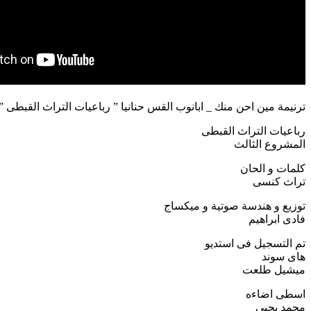
ترنيمة مين احن منك _ ابانوب القس حنانيا ” رباعيات التراث القبطى ”
رباعيات التراث القبطى
المشروع الثالث
كلمات و الحان
تراث كنسى
توزيع و هندسة صوتية و ميكساج
فادى ابراهيم
تم التسجيل فى استديو
هاى سوند
ميشيل طلعت
اسطى اضاءه
محمد يحيى