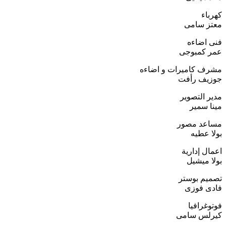
كهرباء
معتز سامى
فنى اضاءه
عمر كمبوجى
مشرف كاميرات و اضاءه
جوزيف رأفت
مدير التصوير
مينا سمير
مساعد مصور
بولا عطيه
اعمال إدارية
بولا ميشيل
تصميم بوستر
فادى فوزى
فوتوغرافيا
كيرلس سامى