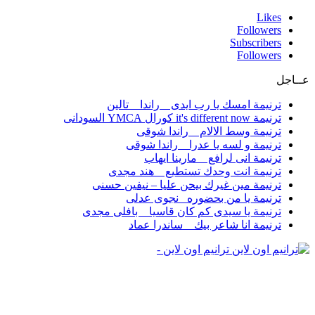
Likes
Followers
Subscribers
Followers
عــاجل
ترنيمة امسك يا رب ايدى _ راندا _ تالين
ترنيمة it's different now كورال YMCA السودانى
ترنيمة وسط الالام _ راندا شوقى
ترنيمة و لسه يا عدرا _ راندا شوقى
ترنيمة انى لرافع _ مارينا ايهاب
ترنيمة انت وحدك تستطيع _ هند مجدى
ترنيمة مين غيرك بيحن عليا – نيفين حسنى
ترنيمة يا من بحضوره _نجوى عدلى
ترنيمة يا سيدى كم كان قاسيا _ بافلى مجدى
ترنيمة انا شاعر بيك _ ساندرا عماد
ترانيم اون لاين -