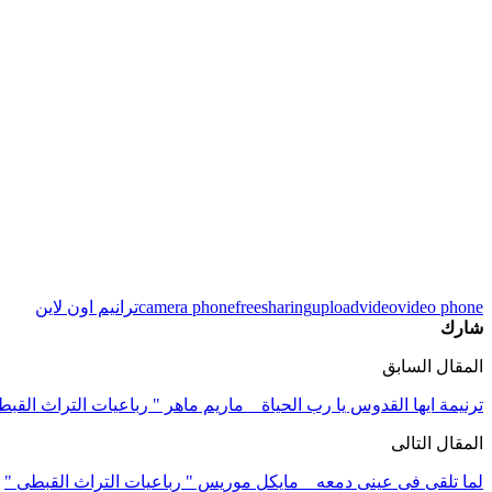
video phone
video
upload
sharing
free
camera phone
ترانيم اون لاين
شارك
المقال السابق
ترنيمة ايها القدوس يا رب الحياة _ ماريم ماهر " رباعيات التراث القبط
المقال التالى
لما تلقى فى عينى دمعه _ مايكل موريس " رباعيات التراث القبطى "