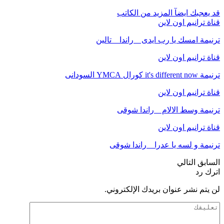
قد يعجبك ايضآ
المزيد من الكاتب
قناة ترانيم اون لاين
ترنيمة امسك يا رب ايدى _ راندا _ تالين
قناة ترانيم اون لاين
ترنيمة it's different now كورال YMCA السودانى
قناة ترانيم اون لاين
ترنيمة وسط الالام _ راندا شوقى
قناة ترانيم اون لاين
ترنيمة و لسه يا عدرا _ راندا شوقى
السابق
التالي
اترك رد
لن يتم نشر عنوان بريدك الإلكتروني.