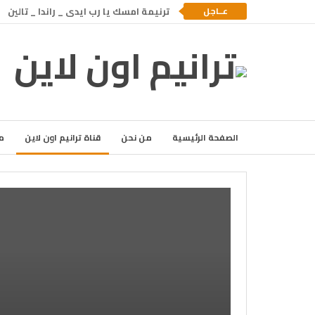
عــاجل
ترنيمة امسك يا رب ايدى _ راندا _ تالين
الصفحة الرئيسية
من نحن
قناة ترانيم اون لاين
م