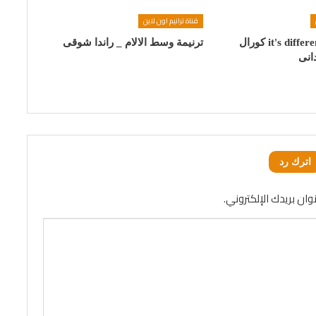
قناة ترانيم اون لاين
ترنيمة it's different now كورال
ترنيمة وسط الالام _ راندا شوقى
اترك رد
وان بريدك الإلكتروني.