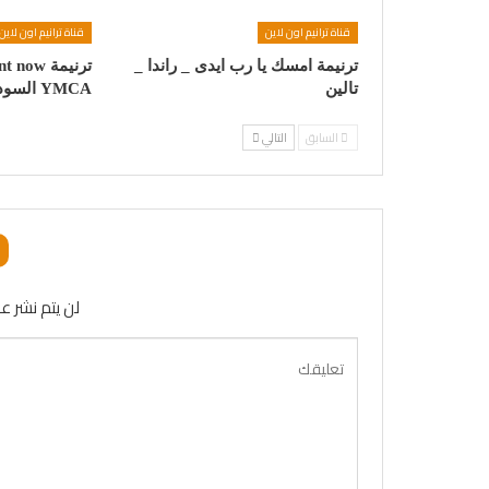
قناة ترانيم اون لاين
قناة ترانيم اون لاين
ترنيمة امسك يا رب ايدى _ راندا _
تالين
YMCA السودانى
السابق
التالي
لن يتم نشر عن