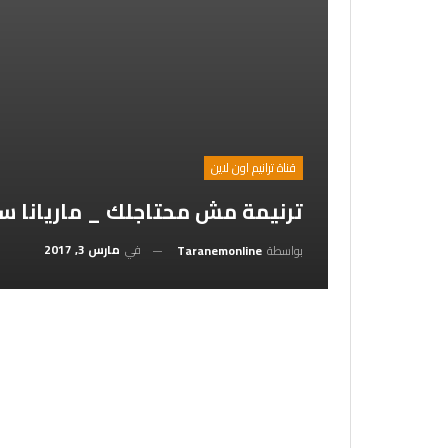
قناة ترانيم اون لاين
ترنيمة مش محتاجلك _ ماريانا 
في
مارس 3, 2017
بواسطة
Taranemonline