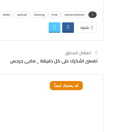
video
upload
sharing
free
camera phone
شارك
المقال السابق
نفسى اشكرك على كل دقيقة _ ماجى جرجس
قد يعجبك ايضآ