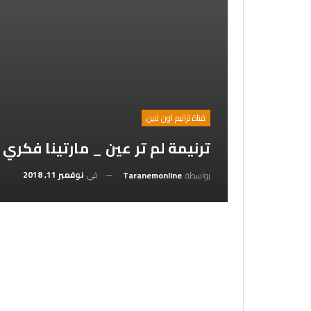
قناة ترانيم اون لاين
ترنيمة لم تر عين _ مارتينا فكري
في
نوفمبر 11, 2018
بواسطة
Taranemonline