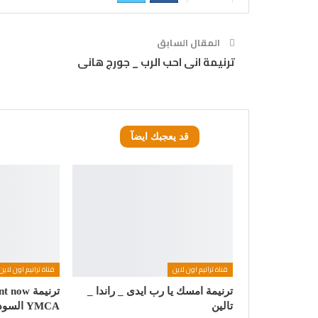
المقال السابق
ترنيمة انى احب الرب _ جورج هانى
قد يعجبك ايضآ
قناة ترانيم اون لاين
قناة ترانيم اون لاين
ترنيمة امسك يا رب ايدى _ راندا _
تالين
YMCA السودانى