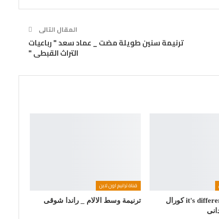
المقال التالى
ترنيمة سنين طويلة مضت _ عماد سعد " رباعيات
التراث القبطى "
قناة ترانيم اون لاين
ترنيمة it's different now كورال
ترنيمة وسط الالام _ راندا شوقى