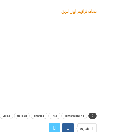
قناة ترانيم اون لاين
video
upload
sharing
free
camera phone
شارك