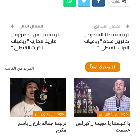
شارك
المقال السابق
المقال التالى
ترنيمة محلا السجود _
ترنيمة يا من بحضوره _
كاترين عبده " رباعيات
مارينا محارب " رباعيات
التراث القبطى "
التراث القبطى "
قد يعجبك ايضآ
المزيد من الكاتب
مواهب ترانيم اون لاين
مواهب ترانيم اون لاين
يا كنيستنا يا مجيدة _ كيرلس
ترنيمة جماله بارع _ باسم
عصمت
مكرم