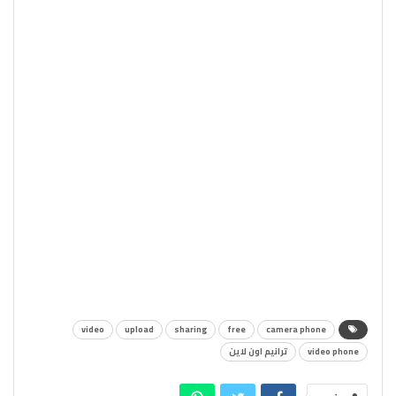
video
upload
sharing
free
camera phone
video phone
ترانيم اون لاين