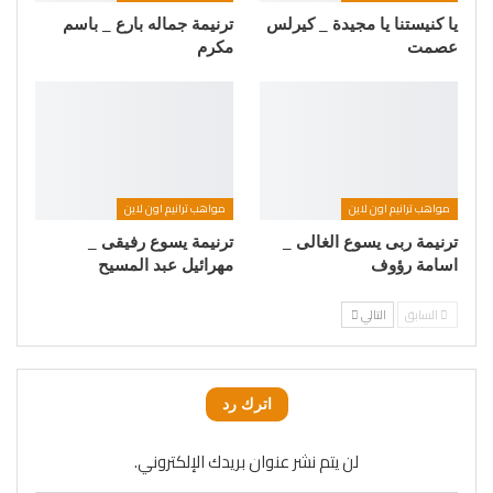
يا كنيستنا يا مجيدة _ كيرلس
ترنيمة جماله بارع _ باسم
عصمت
مكرم
مواهب ترانيم اون لاين
مواهب ترانيم اون لاين
ترنيمة ربى يسوع الغالى _
ترنيمة يسوع رفيقى _
اسامة رؤوف
مهرائيل عبد المسيح
السابق
التالي
اترك رد
لن يتم نشر عنوان بريدك الإلكتروني.