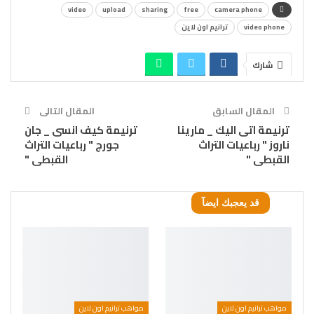
video
upload
sharing
free
camera phone
video phone
ترانيم اون لاين
شارك
المقال السابق
المقال التالى
ترنيمة اتى اليك _ مارينا
ترنيمة كيف انسى _ جان
ناروز " رباعيات التراث
جورج " رباعيات التراث
القبطى "
القبطى "
قد يعجبك ايضآ
مواهب ترانيم اون لاين
مواهب ترانيم اون لاين