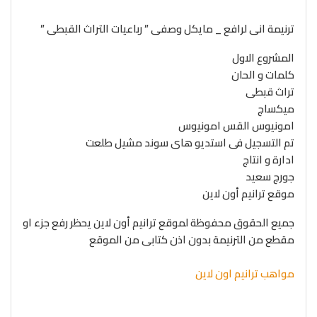
ترنيمة انى لرافع _ مايكل وصفى ” رباعيات التراث القبطى ”
المشروع الاول
كلمات و الحان
تراث قبطى
ميكساج
امونيوس القس امونيوس
تم التسجيل فى استديو هاى سوند مشيل طلعت
ادارة و انتاج
جورج سعيد
موقع ترانيم أون لاين
جميع الحقوق محفوظة لموقع ترانيم أون لاين يحظر رفع جزء او
مقطع من الترنيمة بدون اذن كتابى من الموقع
مواهب ترانيم اون لاين