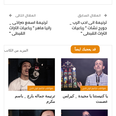
المقال السابق
المقال التالى
ترنيمة انى احب الرب _
ترنيمة اسمع صراخى _
جورج نشات " رباعيات
رانيا ماهر " رباعيات التراث
التراث القبطى "
القبطى "
قد يعجبك ايضآ
المزيد من الكاتب
مواهب ترانيم اون لاين
مواهب ترانيم اون لاين
يا كنيستنا يا مجيدة _ كيرلس
ترنيمة جماله بارع _ باسم
عصمت
مكرم