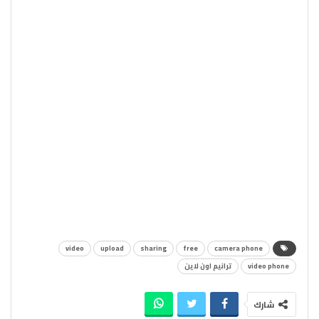
video
upload
sharing
free
camera phone
video phone
ترانيم اون لاين
شارك