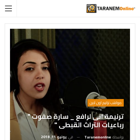
مواهب ترانيم اون لاين
ترنيمة انى لرافع _ سارة صفوت "
رباعيات التراث القبطى "
في
يوليو 11, 2018
بواسطة
Taranemonline