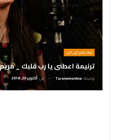
قناة ترانيم اون لاين
ترنيمة اعطنى يا رب قلبك _ مريم ن
في
أكتوبر 20, 2018
بواسطة
Taranemonline