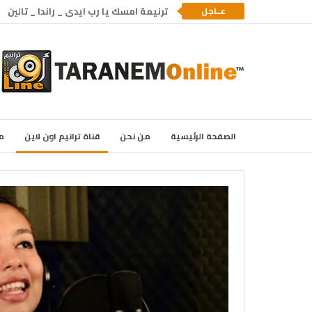
عــاجل
ترنيمة امسك يا رب ايدى _ راندا _ تالين
الصفحة الرئيسية
من نحن
قناة ترانيم اون لاين
م