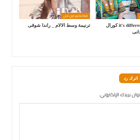
قناة ترانيم اون لاين
ترنيمة it's different now كورال
ترنيمة وسط الالام _ راندا شوقى
اترك رد
وان بريدك الإلكتروني.