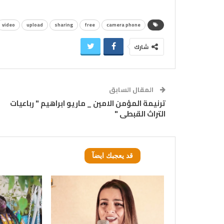
video
upload
sharing
free
camera phone
شارك
المقال السابق
ترنيمة المؤمن الامين _ ماريو ابراهيم " رباعيات
التراث القبطى "
قد يعجبك ايضآ