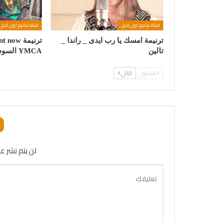
قناة ترانيم اون لاين
قناة ترانيم اون لاين
ترنيمة امسك يا رب ايدى _ راندا _
تالين
YMCA السودانى
السابق
التالي
لن يتم نشر عن