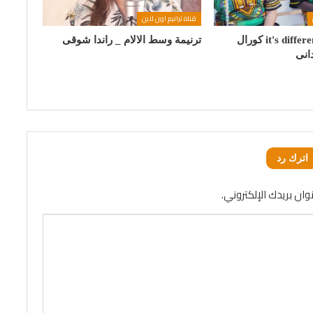
قناة ترانيم اون لاين
ترنيمة it's different now كورال
ترنيمة وسط الالام _ راندا شوقى
اترك رد
وان بريدك الإلكتروني.