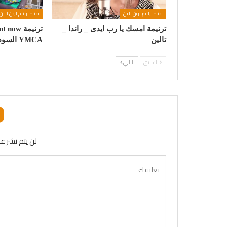
قناة ترانيم اون لاين
قناة ترانيم اون لاين
ترنيمة امسك يا رب ايدى _ راندا _
تالين
YMCA السودانى
السابق
التالي
لن يتم نشر عن