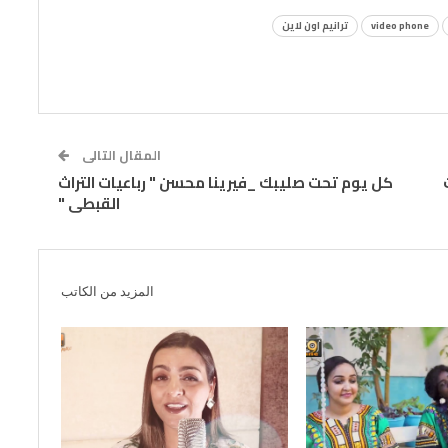
video phone
ترانيم اون لاين
المقال التالى
كل يوم تحت صليبك _فيرينا محسن " رباعيات التراث
القبطى "
المزيد من الكاتب