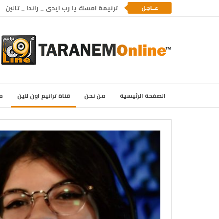
عــاجل
ترنيمة امسك يا رب ايدى _ راندا _ تالين
الصفحة الرئيسية
من نحن
قناة ترانيم اون لاين
م