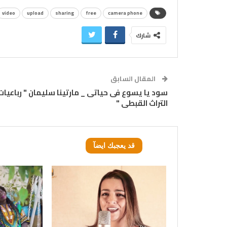
video
upload
sharing
free
camera phone
شارك
المقال السابق
سود يا يسوع فى حياتى _ مارتينا سليمان " رباعيات
التراث القبطى "
قد يعجبك ايضآ