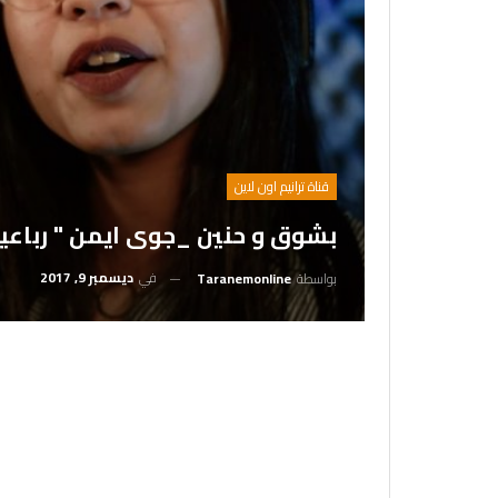
قناة ترانيم اون لاين
بشوق و حنين _جوى ايمن " رباعيا
في
ديسمبر 9, 2017
بواسطة
Taranemonline