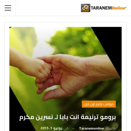
مواهب ترانيم اون لاين
برومو ترنيمة انت بابا لـ نسرين مكرم
في
يوليو 1, 2015
بواسطة
Taranemonline