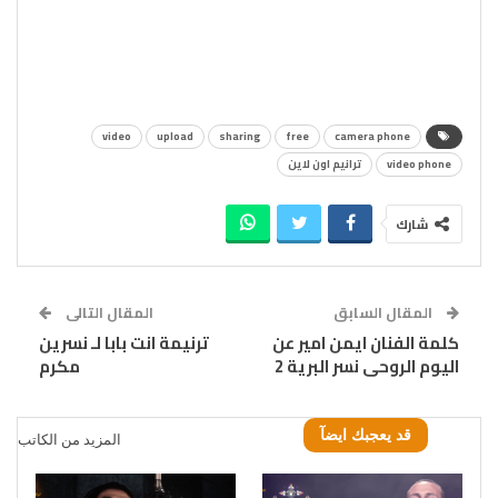
video
upload
sharing
free
camera phone
video phone
ترانيم اون لاين
شارك
المقال السابق
المقال التالى
كلمة الفنان ايمن امير عن
ترنيمة انت بابا لـ نسرين
اليوم الروحى نسر البرية 2
مكرم
قد يعجبك ايضآ
المزيد من الكاتب