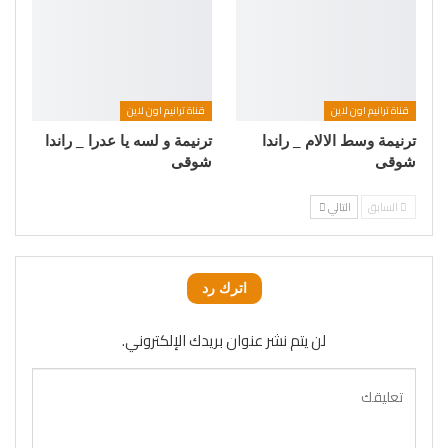
قناة ترانيم اون لاين
قناة ترانيم اون لاين
ترنيمة وسط الالام _ راندا
ترنيمة و لسه يا عدرا _ راندا
شوقى
شوقى
السابق
التالي
اترك رد
لن يتم نشر عنوان بريدك الإلكتروني.