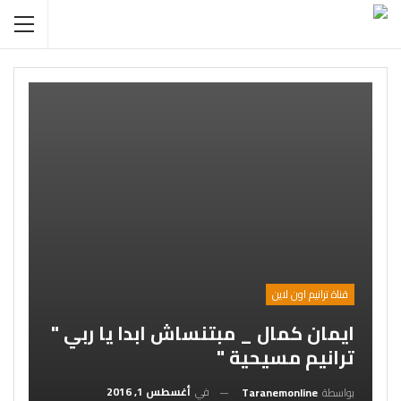
قناة ترانيم اون لاين
ايمان كمال _ مبتنساش ابدا يا ربي "
ترانيم مسيحية "
في
أغسطس 1, 2016
بواسطة
Taranemonline