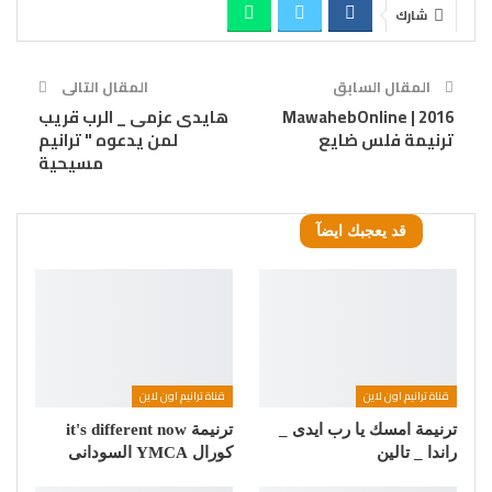
شارك
المقال السابق
المقال التالى
MawahebOnline | 2016
هايدى عزمى _ الرب قريب
ترنيمة فلس ضايع
لمن يدعوه " ترانيم
مسيحية
قد يعجبك ايضآ
قناة ترانيم اون لاين
قناة ترانيم اون لاين
ترنيمة امسك يا رب ايدى _
ترنيمة it's different now
راندا _ تالين
كورال YMCA السودانى