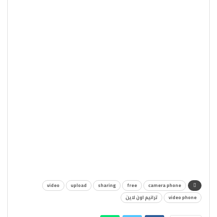
video
upload
sharing
free
camera phone
video phone
ترانيم اون لاين