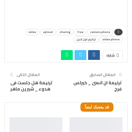
video
upload
sharing
free
camera phone
video phone
ترانيم اون لاين
شارك
المقال السابق
المقال التالى
ترنيمة ان انسى _ كيرلس
ترنيمة هل جلست فى
فرج
هدوء _ شيرين ماهر
قد يعجبك ايضآ