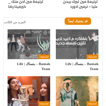
‎ترنيمة مين غيرك بيحن
‎ترنيمة مين احن منك _
عليا – نرمين ادورد‎
كيرمينا رضا‎
قد يعجبك ايضآ
المزيد من الكاتب
فيسبوك
فيسبوك
‎Bansak – بنساك | Life
‎Bansak – بنساك | Life
Team‎
Team‎
فيسبوك
فيسبوك