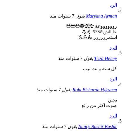
الرد
Maryana Ayman
يقول
7 سنوات منذ
رووووووعة 🙈🙈🙈😍😍😍
عااااش 💜💜 💪💪
استمرررررر 💪💪💪
الرد
Triza Helmy
يقول
7 سنوات منذ
كل سنة وانت تيب
الرد
Rola Bisharah Hijazeen
يقول
7 سنوات منذ
بجنن
صوت اكثر من رائع
الرد
Nancy Bashir Bashir
يقول
7 سنوات منذ