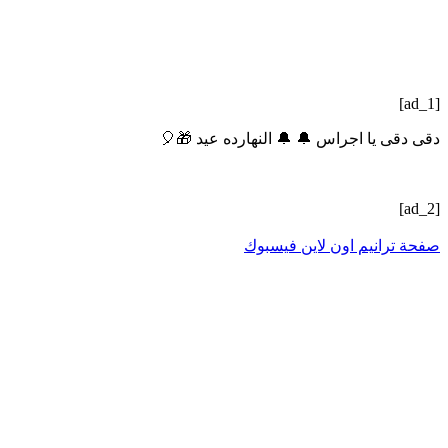
[ad_1]
دقى دقى يا اجراس 🔔 🔔 النهارده عيد 🎁🎈
[ad_2]
صفحة ترانيم اون لاين فيسبوك