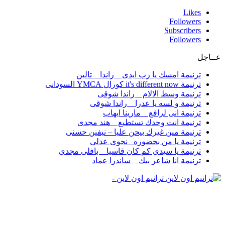
Likes
Followers
Subscribers
Followers
عــاجل
ترنيمة امسك يا رب ايدى _ راندا _ تالين
ترنيمة it's different now كورال YMCA السودانى
ترنيمة وسط الالام _ راندا شوقى
ترنيمة و لسه يا عدرا _ راندا شوقى
ترنيمة انى لرافع _ مارينا ايهاب
ترنيمة انت وحدك تستطيع _ هند مجدى
ترنيمة مين غيرك بيحن عليا – نيفين حسنى
ترنيمة يا من بحضوره _نجوى عدلى
ترنيمة يا سيدى كم كان قاسيا _ بافلى مجدى
ترنيمة انا شاعر بيك _ ساندرا عماد
ترانيم اون لاين -