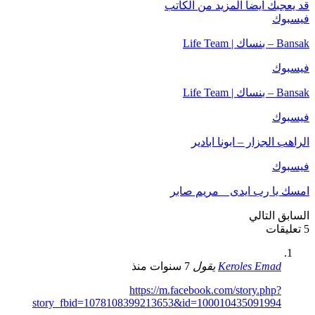
قد يعجبك ايضآ
المزيد من الكاتب
فيسبوك
‎Bansak – بنساك | Life Team‎
فيسبوك
‎Bansak – بنساك | Life Team‎
فيسبوك
فيسبوك
السابق
التالي
5 تعليقات
Keroles Emad
يقول
7 سنوات منذ
https://m.facebook.com/story.php?
story_fbid=1078108399213653&id=100010435091994