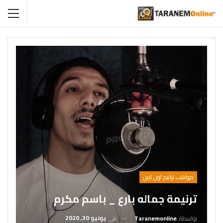
مواهب ترانيم اون لاين
ترنيمة جماله بارع _ باسم مكرم
في
يونيو 30, 2020
بواسطة
Taranemonline