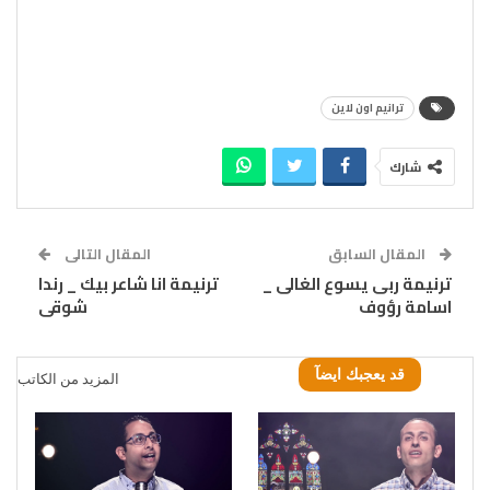
ترانيم اون لاين
شارك
المقال السابق
المقال التالى
ترنيمة ربى يسوع الغالى _
ترنيمة انا شاعر بيك _ رندا
اسامة رؤوف
شوقى
قد يعجبك ايضآ
المزيد من الكاتب