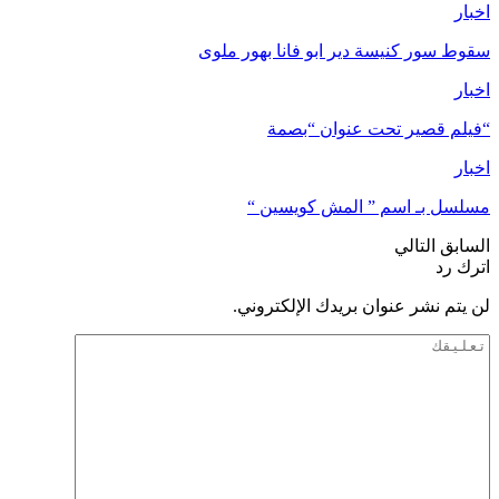
اخبار
سقوط سور كنيسة دير ابو فانا بهور ملوى
اخبار
“فيلم قصير تحت عنوان “بصمة
اخبار
مسلسل بـ اسم ” المش كويسين “
السابق
التالي
اترك رد
لن يتم نشر عنوان بريدك الإلكتروني.