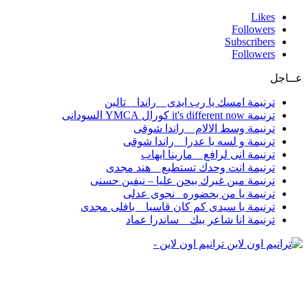
Likes
Followers
Subscribers
Followers
عــاجل
ترنيمة امسك يا رب ايدى _ راندا _ تالين
ترنيمة it's different now كورال YMCA السودانى
ترنيمة وسط الالام _ راندا شوقى
ترنيمة و لسه يا عدرا _ راندا شوقى
ترنيمة انى لرافع _ مارينا ايهاب
ترنيمة انت وحدك تستطيع _ هند مجدى
ترنيمة مين غيرك بيحن عليا – نيفين حسنى
ترنيمة يا من بحضوره _نجوى عدلى
ترنيمة يا سيدى كم كان قاسيا _ بافلى مجدى
ترنيمة انا شاعر بيك _ ساندرا عماد
ترانيم اون لاين -