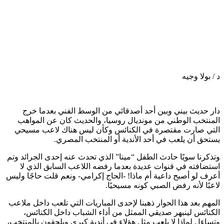
د / بولا وجيه
دار حديث بيني وبين أحد أصدقائي من الوسط الفني بعدما خرج
المنتخب الوطني من مونديال روسيا، والحديث كان عن المواهب
التي صارت مقتصرة في الكنائس وكأن ليس هناك لاعب مسيحي
يستحق أن يلعب في أحد الأندية أو المنتخب المصري.
وتذكرنا سويًا حادث الطفل “مينا” الذي تحدث عنه إحدى الجرائد وتم
استضافته في قنوات عديدة بعدما رفضه اللاعب السابق الذي لا
أعرف لو أصبح داعية أم ماذا! -الحاج إكرامي- ونعم قلت حاجًا وليس
لاعبًا لأنه رفض الصبي كونه مسيحيًا.
المهم بعد هذا الحوار ذهبنا لإحدى المباريات التي تلعب داخل ملاعب
الكنائس لينبهر صديقي الممثل من أداء الشباب داخل الكنائس،
وتساءل لماذا لا يلعب مثل هؤلاء في أندية كبرى ويلحقون بالمنتخب،