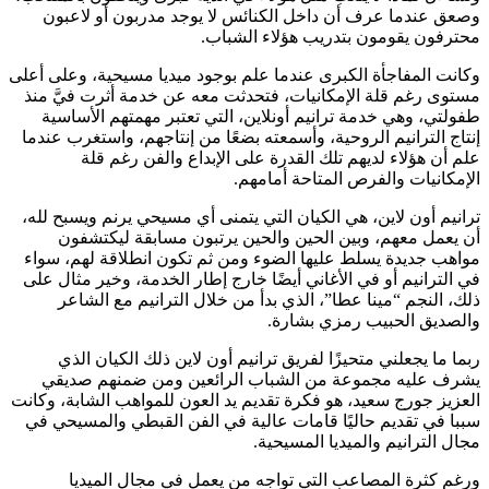
وصعق عندما عرف أن داخل الكنائس لا يوجد مدربون أو لاعبون
محترفون يقومون بتدريب هؤلاء الشباب.
وكانت المفاجأة الكبرى عندما علم بوجود ميديا مسيحية، وعلى أعلى
مستوى رغم قلة الإمكانيات، فتحدثت معه عن خدمة أثرت فيَّ منذ
طفولتي، وهي خدمة ترانيم أونلاين، التي تعتبر مهمتهم الأساسية
إنتاج الترانيم الروحية، وأسمعته بضعًا من إنتاجهم، واستغرب عندما
علم أن هؤلاء لديهم تلك القدرة على الإبداع والفن رغم قلة
الإمكانيات والفرص المتاحة أمامهم.
ترانيم أون لاين، هي الكيان التي يتمنى أي مسيحي يرنم ويسبح لله،
أن يعمل معهم، وبين الحين والحين يرتبون مسابقة ليكتشفون
مواهب جديدة يسلط عليها الضوء ومن ثم تكون انطلاقة لهم، سواء
في الترانيم أو في الأغاني أيضًا خارج إطار الخدمة، وخير مثال على
ذلك، النجم “مينا عطا”، الذي بدأ من خلال الترانيم مع الشاعر
والصديق الحبيب رمزي بشارة.
ربما ما يجعلني متحيزًا لفريق ترانيم أون لاين ذلك الكيان الذي
يشرف عليه مجموعة من الشباب الرائعين ومن ضمنهم صديقي
العزيز جورج سعيد، هو فكرة تقديم يد العون للمواهب الشابة، وكانت
سببا في تقديم حاليًا قامات عالية في الفن القبطي والمسيحي في
مجال الترانيم والميديا المسيحية.
ورغم كثرة المصاعب التي تواجه من يعمل في مجال الميديا