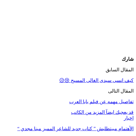
شارك
المقال السابق
كيف انسى سيدى الغالى المسيح 😢😥
المقال التالى
تفاصيل مهمه عن فيلم بابا العرب
قد يعجبك ايضآ
المزيد من الكاتب
اخبار
الأهتمام مبيتطلبش ” كتاب جديد للشاعر المميز مينا مجدي “