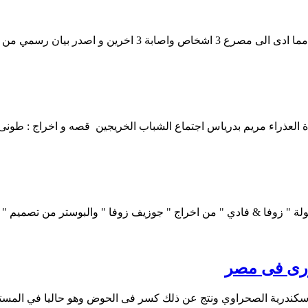
سقوط سور كنيسة دير ابو فانا بهور ملوى صباح اليوم 1 ديسمبر 9
 العذراء مريم بدرياس اجتماع الشباب الخريجين قصه و اخراج : طونى ك
لة " زوفا & فادي " من اخراج " جوزيف زوفا " والبوستر من تصميم " ب
رى فى مصر
ندرية الصحراوي ونتج عن ذلك كسر فى الحوض وهو حاليا في الم