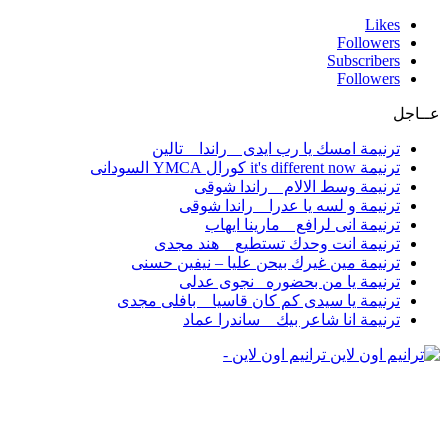
Likes
Followers
Subscribers
Followers
عــاجل
ترنيمة امسك يا رب ايدى _ راندا _ تالين
ترنيمة it's different now كورال YMCA السودانى
ترنيمة وسط الالام _ راندا شوقى
ترنيمة و لسه يا عدرا _ راندا شوقى
ترنيمة انى لرافع _ مارينا ايهاب
ترنيمة انت وحدك تستطيع _ هند مجدى
ترنيمة مين غيرك بيحن عليا – نيفين حسنى
ترنيمة يا من بحضوره _نجوى عدلى
ترنيمة يا سيدى كم كان قاسيا _ بافلى مجدى
ترنيمة انا شاعر بيك _ ساندرا عماد
ترانيم اون لاين -