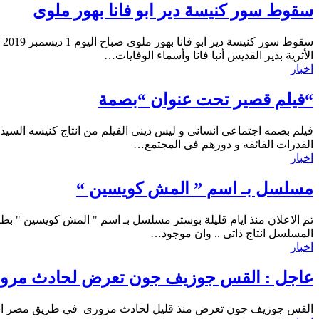
سقوط سور كنيسة دير ابو فانا بهور ملوى
الأثرية بدير القديس أنبا فانا وأسماء الوفايات…
اخبار
“فيلم قصير تحت عنوان “بصمة
فيلم بصمه اجتماعى انسانى و ليس دينى الفيلم من انتاج كنيسه السيدة
القدرات الفائقه و دورهم فى المجتمع…
اخبار
مسلسل بـ اسم ” المش كويسين “
تم الاعلان منذ ايام قليلة بوستر مسلسل بـ اسم " المش كويسين " بطو
المسلسل انتاج ذاتى .. وان موجود…
اخبار
عاجل : القس جوزيف جون تعرض لحادث مرو
القس جوزيف جون تعرض منذ قليل لحادث مرورى في طريق مصر اسك