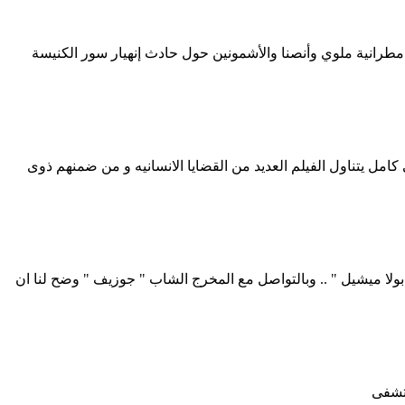
201 مما ادى الى مصرع 3 اشخاص واصابة 3 اخرين و اصدر بيان رسمي من مطرانية ملوي وأنصنا والأشمونين حول حادث إنهيار سور الكنيسة
امل يتناول الفيلم العديد من القضايا الانسانيه و من ضمنهم ذوى
ولا ميشيل " .. وبالتواصل مع المخرج الشاب " جوزيف " وضح لنا ان
ستشفى